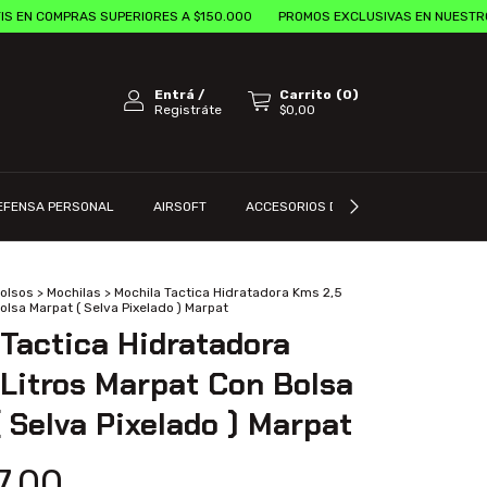
PRAS SUPERIORES A $150.000
PROMOS EXCLUSIVAS EN NUESTRO SHOWRO
Entrá
/
Carrito
(
0
)
Registráte
$0,00
EFENSA PERSONAL
AIRSOFT
ACCESORIOS DE ARM
CONTACTA
Bolsos
>
Mochilas
>
Mochila Tactica Hidratadora Kms 2,5
olsa Marpat ( Selva Pixelado ) Marpat
Tactica Hidratadora
Litros Marpat Con Bolsa
 Selva Pixelado ) Marpat
7,00