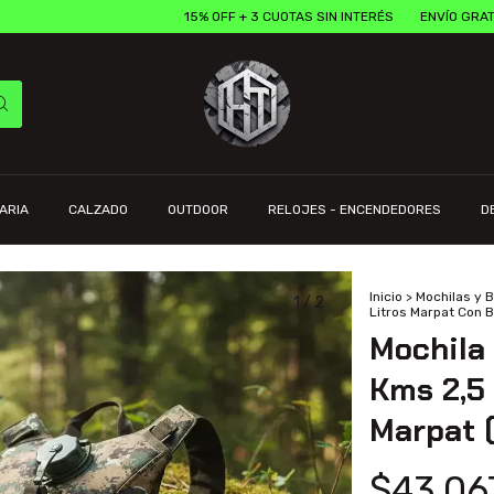
15% OFF + 3 CUOTAS SIN INTERÉS
ENVÍO GRATIS EN COM
ARIA
CALZADO
OUTDOOR
RELOJES - ENCENDEDORES
D
Inicio
>
Mochilas y 
1
/
2
Litros Marpat Con B
Mochila 
Kms 2,5 
Marpat (
$43.06