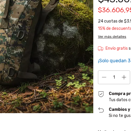
$36.606,
24
cuotas de
$3.
15% de descuent
Ver más detalles
Envío gratis
s
¡Solo quedan
3
Compra pr
Tus datos c
Cambios y
Si no te gus
Entregas para el CP