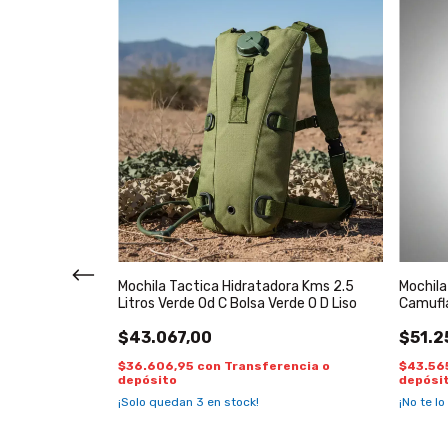
ora Kms 2,5
Mochila Tactica Hidratadora Kms 2.5
Mochila
Litros Verde Od C Bolsa Verde O D Liso
Camufl
$43.067,00
$51.2
encia o
$36.606,95
con
Transferencia o
$43.56
depósito
depósi
!
¡Solo quedan
3
en stock!
¡No te lo