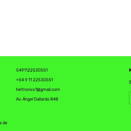
5491122530551
+54 9 11 22530551
S
heltronics1@gmail.com
Av. Ángel Gallardo 848
s de