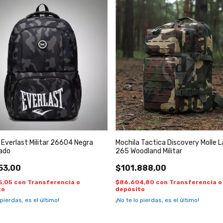
 Everlast Militar 26604 Negra
Mochila Tactica Discovery Molle L
ado
265 Woodland Militar
53,00
$101.888,00
5,05
con
Transferencia o
$86.604,80
con
Transferencia o
to
depósito
 pierdas, es el último!
¡No te lo pierdas, es el último!