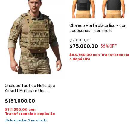
Chaleco Porta placa liso - con
accesorios - con molle
$170.000,00
$75.000,00
56
% OFF
$63.750,00
con
Transferencia
o depósito
Chaleco Tactico Molle Jpc
Airsoft Multicam Uca
Reforzado Rbn Multicam
$131.000,00
$111.350,00
con
Transferencia o depósito
¡Solo quedan
2
en stock!