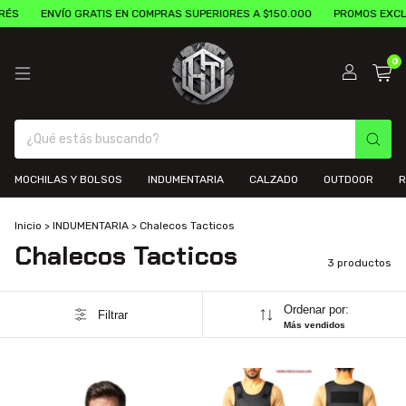
RÉS
ENVÍO GRATIS EN COMPRAS SUPERIORES A $150.000
PROMOS EXCLU
0
MOCHILAS Y BOLSOS
INDUMENTARIA
CALZADO
OUTDOOR
R
Inicio
>
INDUMENTARIA
>
Chalecos Tacticos
Chalecos Tacticos
3 productos
Ordenar por:
Filtrar
Más vendidos