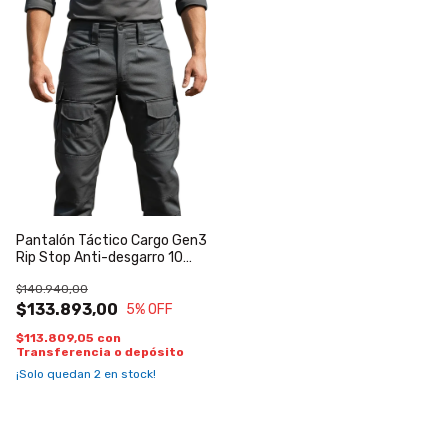
Pantalón Táctico Cargo Gen3
Rip Stop Anti-desgarro 10
bolsillos reforzado por donde lo
$140.940,00
mires
$133.893,00
5
% OFF
$113.809,05
con
Transferencia o depósito
¡Solo quedan
2
en stock!