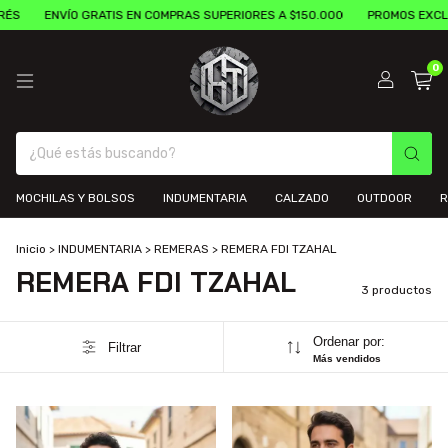
ÉS
ENVÍO GRATIS EN COMPRAS SUPERIORES A $150.000
PROMOS EXCLU
0
MOCHILAS Y BOLSOS
INDUMENTARIA
CALZADO
OUTDOOR
R
Inicio
>
INDUMENTARIA
>
REMERAS
>
REMERA FDI TZAHAL
REMERA FDI TZAHAL
3 productos
Ordenar por:
Filtrar
Más vendidos