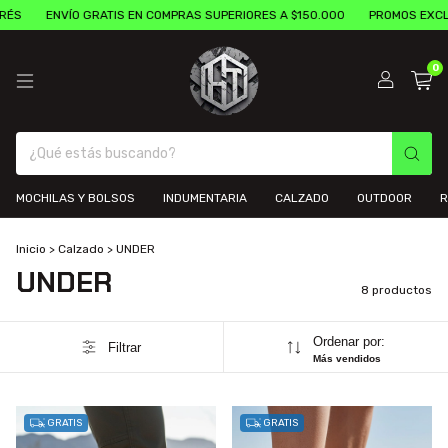
ENVÍO GRATIS EN COMPRAS SUPERIORES A $150.000
PROMOS EXCLUSIVA
0
MOCHILAS Y BOLSOS
INDUMENTARIA
CALZADO
OUTDOOR
R
Inicio
>
Calzado
>
UNDER
UNDER
8 productos
Ordenar por:
Filtrar
Más vendidos
GRATIS
GRATIS