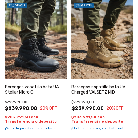
GRATIS
GRATIS
Borcegos zapatilla bota UA
Borcegos zapatilla bota UA
Stellar Micro G
Charged VALSETZ MID
$299.990,00
$299.990,00
$239.990,00
$239.990,00
20
% OFF
20
% OFF
$203.991,50
con
$203.991,50
con
Transferencia o depósito
Transferencia o depósito
¡No te lo pierdas, es el último!
¡No te lo pierdas, es el último!