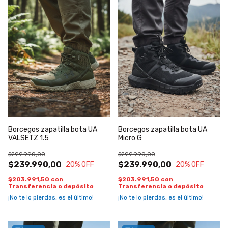
Borcegos zapatilla bota UA
Borcegos zapatilla bota UA
VALSETZ 1.5
Micro G
$299.990,00
$299.990,00
$239.990,00
$239.990,00
20
% OFF
20
% OFF
$203.991,50
con
$203.991,50
con
Transferencia o depósito
Transferencia o depósito
¡No te lo pierdas, es el último!
¡No te lo pierdas, es el último!