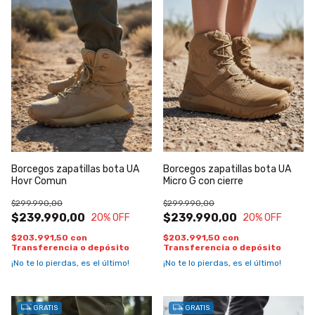
Borcegos zapatillas bota UA
Borcegos zapatillas bota UA
Hovr Comun
Micro G con cierre
$299.990,00
$299.990,00
$239.990,00
$239.990,00
20
% OFF
20
% OFF
$203.991,50
con
$203.991,50
con
Transferencia o depósito
Transferencia o depósito
¡No te lo pierdas, es el último!
¡No te lo pierdas, es el último!
GRATIS
GRATIS