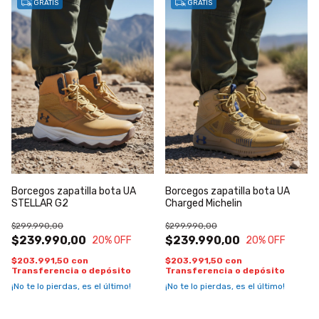
GRATIS
GRATIS
Borcegos zapatilla bota UA
Borcegos zapatilla bota UA
STELLAR G2
Charged Michelin
$299.990,00
$299.990,00
$239.990,00
$239.990,00
20
% OFF
20
% OFF
$203.991,50
con
$203.991,50
con
Transferencia o depósito
Transferencia o depósito
¡No te lo pierdas, es el último!
¡No te lo pierdas, es el último!