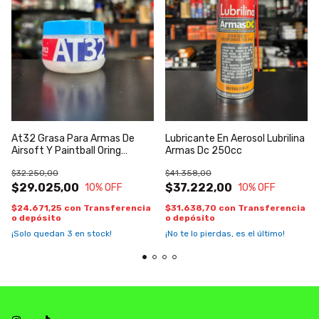
At32 Grasa Para Armas De
Lubricante En Aerosol Lubrilina
Airsoft Y Paintball Oring
Armas Dc 250cc
Lubrilina
$32.250,00
$41.358,00
$29.025,00
$37.222,00
10
% OFF
10
% OFF
$24.671,25
con
Transferencia
$31.638,70
con
Transferencia
o depósito
o depósito
¡Solo quedan
3
en stock!
¡No te lo pierdas, es el último!